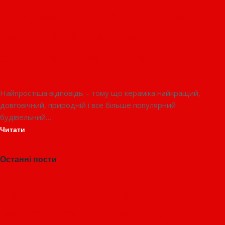
Кераміка в будівництві. Чому
варто обрати керамічні
будівельні матеріали ?
Найпростіша відповідь – тому що кераміка найкращий,
довговічний, природній і все більше популярний
будівельний…
Читати
Останні пости
Кераміка в будівництві. Чому
варто обрати керамічні