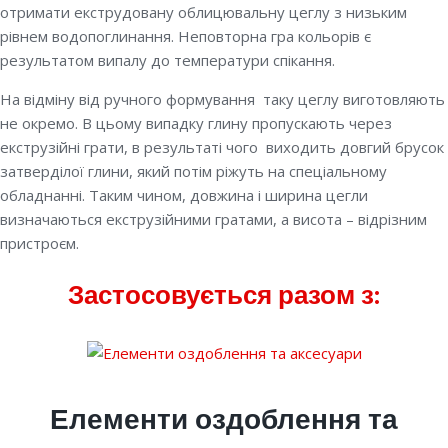
отримати екструдовану облицювальну цеглу з низьким
рівнем водопоглинання. Неповторна гра кольорів є
результатом випалу до температури спікання.
На відміну від ручного формування таку цеглу виготовляють
не окремо. В цьому випадку глину пропускають через
екструзійні грати, в результаті чого виходить довгий брусок
затверділої глини, який потім ріжуть на спеціальному
обладнанні. Таким чином, довжина і ширина цегли
визначаються екструзійними гратами, а висота – відрізним
пристроєм.
Застосовується разом з:
Елементи оздоблення та