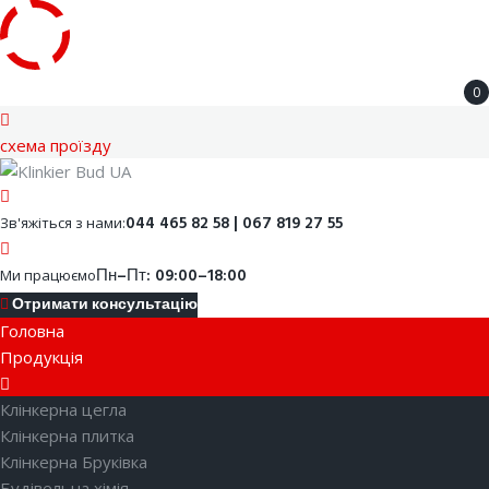
Skip
0
to
content
cхема проїзду
Facebook
Youtube
Instagram
Google
044 465 82 58 | 067 819 27 55
Зв'яжіться з нами:
Пн–Пт: 09:00–18:00
Ми працюємо
Отримати консультацію
Головна
Продукція
Клінкерна цегла
Клінкерна плитка
Клінкерна Бруківка
Будівельна хімія