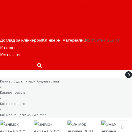
Клінкер в саду: стежки, тераси,
сходи з клінкерної цегли
Догляд за клінкером
Клінкерні матеріали
05 Жовтня, 2021
By
admin
Каталог
Контакти
Search
for:
0
Клінкер Буд: клінкерні будматеріали
/
Каталог товарів
/
Клінкерна цегла
/
Клінкерна цегла 450 Weimar