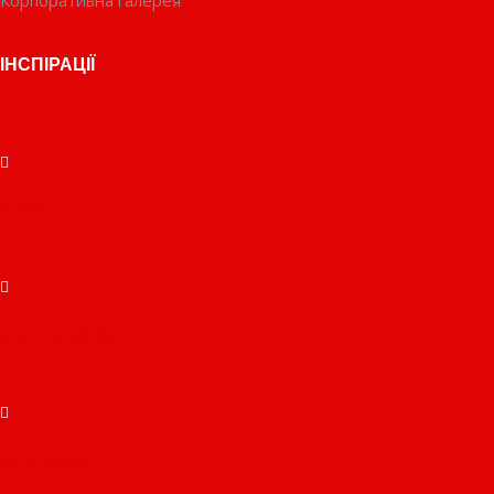
Корпоративна галерея
ІНСПІРАЦІЇ
Готель
Багатоповерхівка
Бізнец Центр