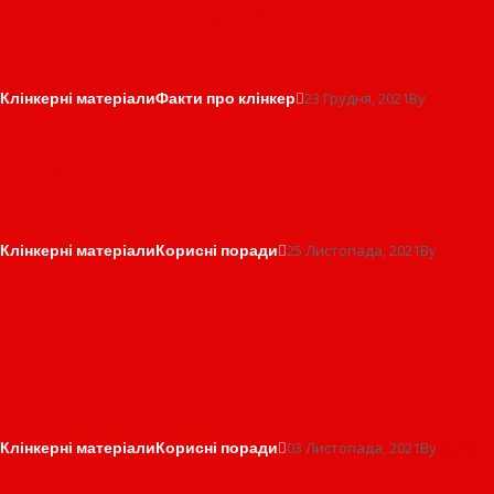
будівельні матеріали ?
Клінкерні матеріали
Факти про клінкер
23 Грудня, 2021
By
admin
Кладка клінкеру в умовах зими
Клінкерні матеріали
Корисні поради
25 Листопада, 2021
By
admin
Огорожа з клінкеру крок за
кроком
Клінкерні матеріали
Корисні поради
03 Листопада, 2021
By
admin