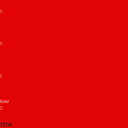
Котедж
Дах котеджу
Тераса
Блог
ТЕГИ