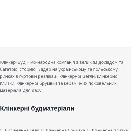
Клінкер-Буд – міжнародна компанія з великим досвідом та
багатою історією. Лідер на українському та польському
ринках в гуртовій реалізації клінкерної цегли, клінкерної
плитки, клінкерної бруківки та керамічних покрівельних
матеріалів для даху.
Клінкерні будматеріали
Будівельна хімія
Клінкерна бруківка
Клінкерна плитка