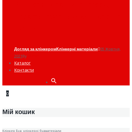
Клінкер в саду: стежки,
тераси, сходи з клінкерної
цегли
Догляд за клінкером
Клінкерні матеріали
05 Жовтня,
2021
By
admin
Каталог
Контакти
Search
for:
0
Мій кошик
Клінкер Буд: клінкерні будматеріали