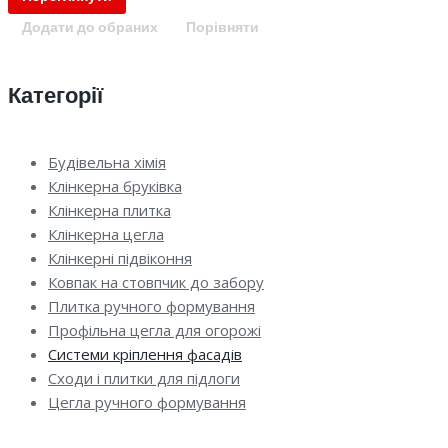
Додати до обраних
Порівняти
Категорії
Будівельна хімія
Клінкерна бруківка
Клінкерна плитка
Клінкерна цегла
Клінкерні підвіконня
Ковпак на стовпчик до забору
Плитка ручного формування
Профільна цегла для огорожі
Системи кріплення фасадів
Сходи і плитки для підлоги
Цегла ручного формування