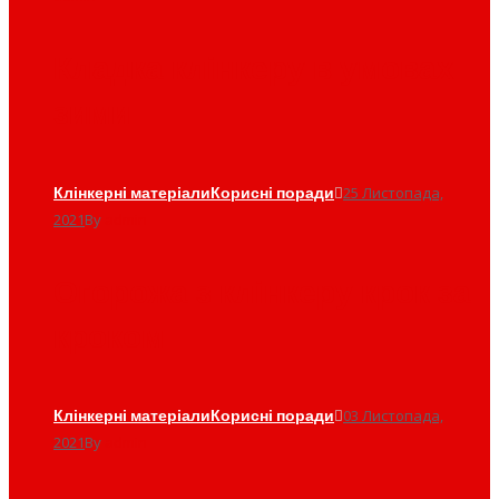
Кладка клінкеру в умовах
зими
Клінкерні матеріали
Корисні поради
25 Листопада,
2021
By
admin
Огорожа з клінкеру крок за
кроком
Клінкерні матеріали
Корисні поради
03 Листопада,
2021
By
admin