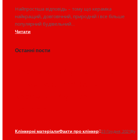
Найпростіша відповідь – тому що кераміка
найкращий, довговічний, природній і все більше
популярний будівельний…
Читати
Останні пости
Кераміка в будівництві.
Чому варто обрати
керамічні будівельні
матеріали ?
Клінкерні матеріали
Факти про клінкер
23 Грудня, 2021
By
admin