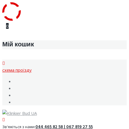
Skip
0
to
content
Мій кошик
cхема проїзду
Facebook
Youtube
Instagram
Google
044 465 82 58 | 067 819 27 55
Зв'яжіться з нами: