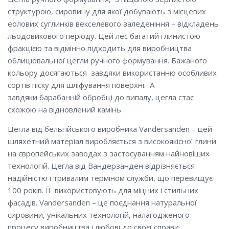
структурою, сировину для якої добувають з місцевих
еолових суглинків векселевого заледеніння – відкладень
льодовикового періоду. Цей лес багатий глинистою
фракцією та відмінно підходить для виробництва
облицювальної цегли ручного формування. Бажаного
кольору досягаються завдяки використанню особливих
сортів піску для шліфування поверхні. А
завдяки барабанній обробці до випалу, цегла стає
схожою на відновлений камінь.
Цегла від бельгійського виробника Vandersanden – цей
шляхетний матеріал виробляється з високоякісної глини
на європейських заводах з застосуванням найновіших
технологій. Цегла від Вандерзанден відрізняється
надійністю і тривалим терміном служби, що перевищує
100 років. ЇЇ використовують для міцних і стильних
фасадів. Vandersanden – це поєднання натуральної
сировини, унікальних технологій, налагодженого
процесу виробництва і любові до своєї справи.