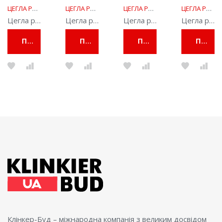
ЦЕГЛА РУЧНОГО ФОРМУВАННЯ
ЦЕГЛА РУЧНОГО ФОРМУВАННЯ
ЦЕГЛА РУЧНОГО ФОРМУВАННЯ
ЦЕГЛА РУЧНОГО ФОРМУВАННЯ
Цегла ручного формування Alexia 587
Цегла ручного формування Argentis 43
Цегла ручного формування Morvan 533
Цегла ручного формування Barok 24
ПЕРЕГЛЯНУТИ
ПЕРЕГЛЯНУТИ
ПЕРЕГЛЯНУТИ
ПЕРЕГЛЯНУТИ
Клінкер-Буд – міжнародна компанія з великим досвідом