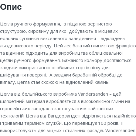
Опис
Цегла ручного формування, з піщаною зернистою
структурою, сировину для якої добувають з місцевих
еолових суглинків векселевого заледеніння – відкладень
льодовикового періоду. Цей лес багатий глинистою фракцією
та відмінно підходить для виробництва облицювальної
цегли ручного формування. Бажаного кольору досягаються
завдяки використанню особливих сортів піску для
шліфування поверхні. А завдяки барабанній обробці до
випалу, цегла стає схожою на відновлений камінь.
Цегла від бельгійського виробника Vandersanden – цей
шляхетний матеріал виробляється з високоякісної глини на
європейських заводах з застосуванням найновіших
технологій. Цегла від Вандерзанден відрізняється надійністю
і тривалим терміном служби, що перевищує 100 років. ЇЇ
використовують для міцних і стильних фасадів. Vandersanden