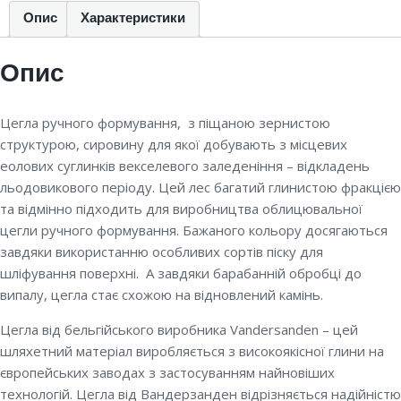
Опис
Характеристики
Опис
Цегла ручного формування, з піщаною зернистою
структурою, сировину для якої добувають з місцевих
еолових суглинків векселевого заледеніння – відкладень
льодовикового періоду. Цей лес багатий глинистою фракцією
та відмінно підходить для виробництва облицювальної
цегли ручного формування. Бажаного кольору досягаються
завдяки використанню особливих сортів піску для
шліфування поверхні. А завдяки барабанній обробці до
випалу, цегла стає схожою на відновлений камінь.
Цегла від бельгійського виробника Vandersanden – цей
шляхетний матеріал виробляється з високоякісної глини на
європейських заводах з застосуванням найновіших
технологій. Цегла від Вандерзанден відрізняється надійністю