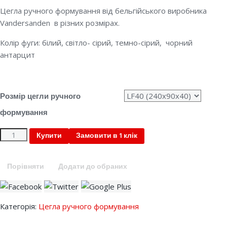
Цегла ручного формування від бельгійського виробника
Vandersanden в різних розмірах.
Колір фуги: білий, світло- сірий, темно-сірий, чорний
антарцит
Розмір цегли ручного
формування
Quantity
Купити
Замовити в 1 клік
Порівняти
Додати до обраних
Категорія:
Цегла ручного формування