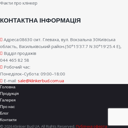
Факти про клінкер
КОНТАКТНА ІНФОРМАЦІЯ
Адреса:08630 смт. Глеваха, вул. Вокзальна 30Київська
область, Васильківський район.(50°15’37.7 N 30°19’25.4 E),
Відділ продажів
044 465 82 58
Робочий час:
Понеділок–Субота: 09:00–18:00
E-mail:
sale@klinkerbud.com.ua
Головна
Продукція
Галерея
Про нас
Блог
Контакти
© 2026 Klinkier Bud UA. All Rights Reserved.
Публічна оферта