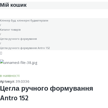
Мій кошик
Клінкер Буд: клінкерні будматеріали
/
Каталог товарів
/
Цегла ручного формування
/
Цегла ручного формування Antro 152
в наявності
Артикул:
39.0336
Цегла ручного формування
Antro 152