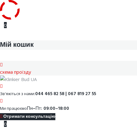
Skip
0
to
content
Мій кошик
cхема проїзду
Facebook
Youtube
Instagram
Google
044 465 82 58 | 067 819 27 55
Зв'яжіться з нами:
Пн–Пт: 09:00–18:00
Ми працюємо
Отримати консультацію
0