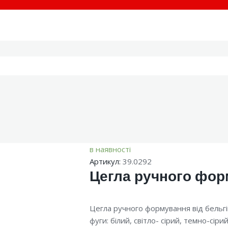
в наявності
Артикул:
39.0292
Цегла ручного фор
Цегла ручного формування від бельгі
фуги: білий, світло- сірий, темно-сір