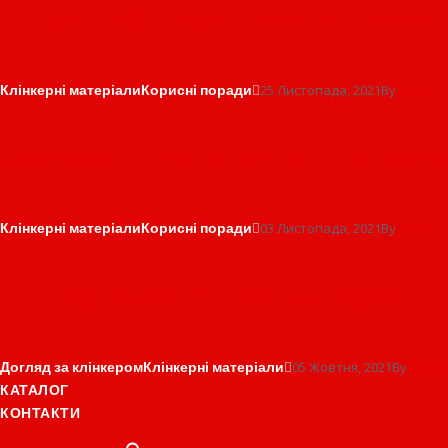
Кладка клінкеру в умовах зими
Клінкерні матеріали
Корисні поради
25 Листопада, 2021
By
admin
Огорожа з клінкеру крок за кро
Клінкерні матеріали
Корисні поради
03 Листопада, 2021
By
admin
Клінкер в саду: стежки, тераси,
Догляд за клінкером
Клінкерні матеріали
05 Жовтня, 2021
By
admin
КАТАЛОГ
КОНТАКТИ