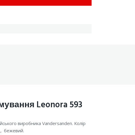
Search
for:
мування Leonora 593
йського виробника Vandersanden. Колір
ий, бежевий.