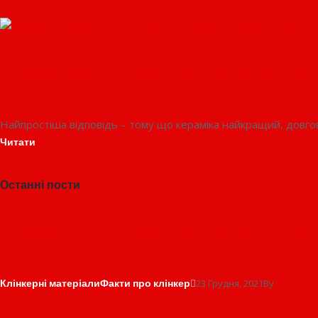
Кераміка в будівництві. Чому ва
Найпростіша відповідь – тому що кераміка найкращий, довго
Читати
Останні пости
Кераміка в будівництві. Чому ва
Клінкерні матеріали
Факти про клінкер
23 Грудня, 2021
By
admin