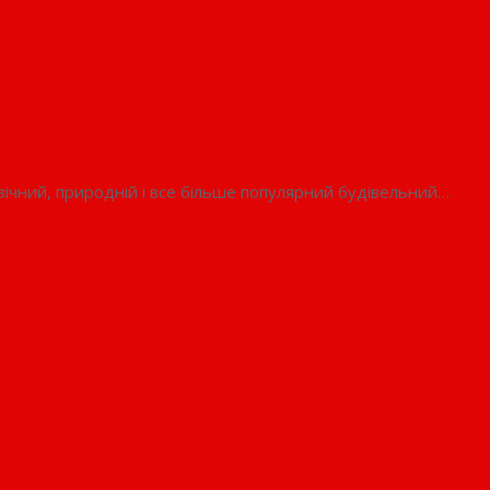
рто обрати керамічні будівельні
вічний, природній і все більше популярний будівельний…
рто обрати керамічні будівельні