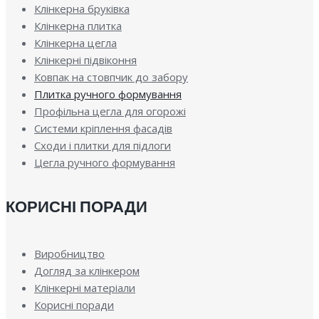
Клінкерна бруківка
Клінкерна плитка
Клінкерна цегла
Клінкерні підвіконня
Ковпак на стовпчик до забору
Плитка ручного формування
Профільна цегла для огорожі
Системи кріплення фасадів
Сходи і плитки для підлоги
Цегла ручного формування
КОРИСНІ ПОРАДИ
Виробництво
Догляд за клінкером
Клінкерні матеріали
Корисні поради