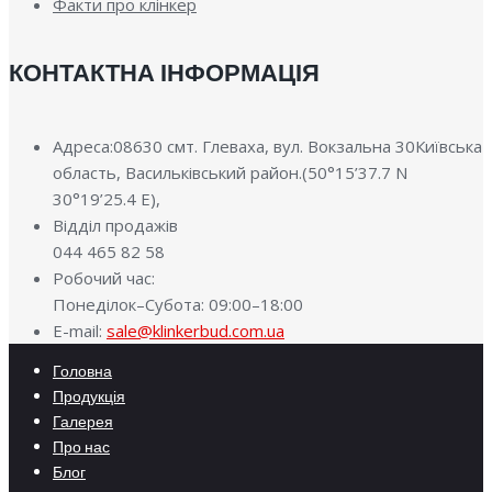
Факти про клінкер
КОНТАКТНА ІНФОРМАЦІЯ
Адреса:08630 смт. Глеваха, вул. Вокзальна 30Київська
область, Васильківський район.(50°15’37.7 N
30°19’25.4 E),
Відділ продажів
044 465 82 58
Робочий час:
Понеділок–Субота: 09:00–18:00
E-mail:
sale@klinkerbud.com.ua
Головна
Продукція
Галерея
Про нас
Блог