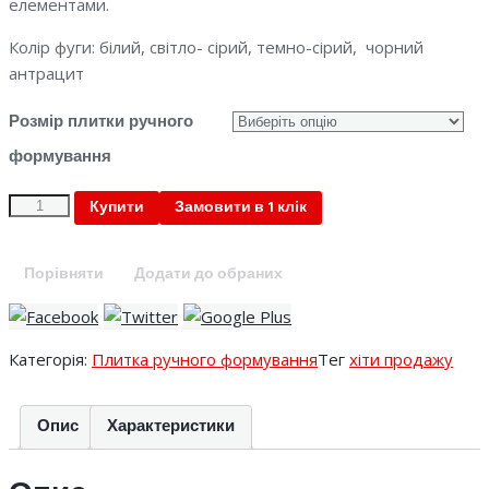
елементами.
Колір фуги: білий, світло- сірий, темно-сірий, чорний
антрацит
Розмір плитки ручного
формування
Quantity
Купити
Замовити в 1 клік
Порівняти
Додати до обраних
Категорія:
Плитка ручного формування
Тег
хіти продажу
Опис
Характеристики