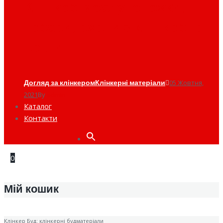
Клінкер в саду: стежки,
тераси, сходи з клінкерної
цегли
Догляд за клінкером
Клінкерні матеріали
05 Жовтня,
2021
By
admin
Каталог
Контакти
Search
for:
0
Мій кошик
Клінкер Буд: клінкерні будматеріали