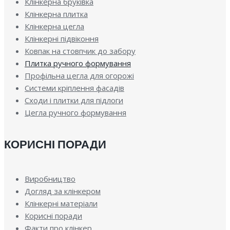
Клінкерна бруківка
Клінкерна плитка
Клінкерна цегла
Клінкерні підвіконня
Ковпак на стовпчик до забору
Плитка ручного формування
Профільна цегла для огорожі
Системи кріплення фасадів
Сходи і плитки для підлоги
Цегла ручного формування
КОРИСНІ ПОРАДИ
Виробництво
Догляд за клінкером
Клінкерні матеріали
Корисні поради
Факти про клінкер