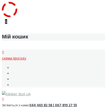
Skip
0
to
content
Мій кошик
cхема проїзду
Facebook
Youtube
Instagram
Google
044 465 82 58 | 067 819 27 55
Зв'яжіться з нами: