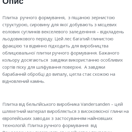
Опис
Плитка ручного формування, з піщаною зернистою
структурою, сировину для якої добувають з місцевих
еолових суглинків векселевого заледеніння – відкладень
льодовикового періоду. Цей лес багатий глинистою
фракцією та відмінно підходить для виробництва
облицювальної плитки ручного формування. Бажаного
кольору досягаються завдяки використанню особливих
сортів піску для шліфування поверхні. А завдяки
барабанній обробці до випалу, цегла стає схожою на
відновлений камінь.
Плитка від бельгійського виробника Vandersanden – цей
шляхетний матеріал виробляється з високоякісної глини на
європейських заводах з застосуванням найновіших
технологій. Плитка ручного формування від