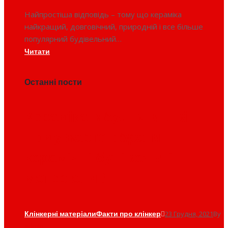
Найпростіша відповідь – тому що кераміка
найкращий, довговічний, природній і все більше
популярний будівельний…
Читати
Останні пости
Кераміка в будівництві.
Чому варто обрати
керамічні будівельні
матеріали ?
Клінкерні матеріали
Факти про клінкер
23 Грудня, 2021
By
admin