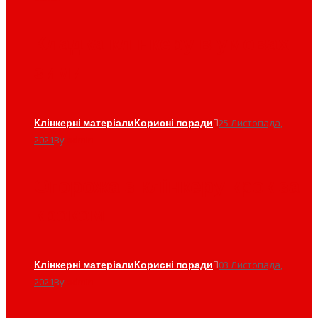
Кладка клінкеру в умовах
зими
Клінкерні матеріали
Корисні поради
25 Листопада,
2021
By
admin
Огорожа з клінкеру крок за
кроком
Клінкерні матеріали
Корисні поради
03 Листопада,
2021
By
admin