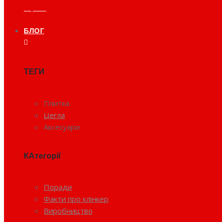
Тераса
БЛОГ
ТЕГИ
Плитка
Цегла
Аксесуари
КАтегорії
Поради
Факти про клінкер
Виробництво