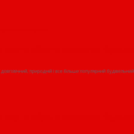
у варто обрати керамічні будіве
 довговічний, природній і все більше популярний будівельни
у варто обрати керамічні будіве