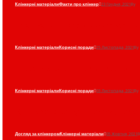
Клінкерні матеріали
Факти про клінкер
23 Грудня, 2021
By
a
Кладка клінкеру в умовах з
Клінкерні матеріали
Корисні поради
25 Листопада, 2021
By
Огорожа з клінкеру крок за 
Клінкерні матеріали
Корисні поради
03 Листопада, 2021
By
Клінкер в саду: стежки, тера
Догляд за клінкером
Клінкерні матеріали
05 Жовтня, 2021