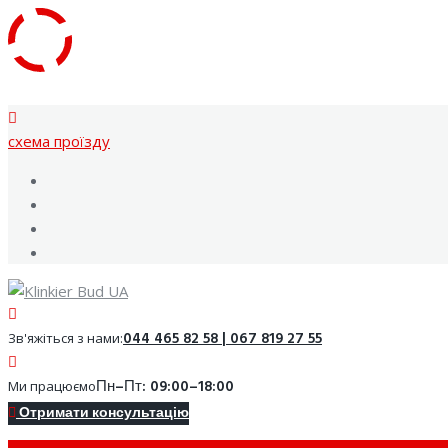
Skip
to
content
cхема проїзду
Facebook
Youtube
Instagram
Google
044 465 82 58 | 067 819 27 55
Зв'яжіться з нами:
Пн–Пт: 09:00–18:00
Ми працюємо
Отримати консультацію