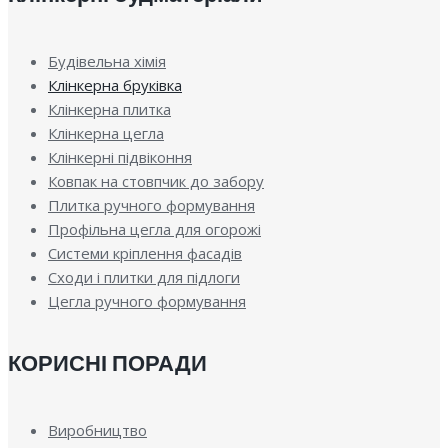
Будівельна хімія
Клінкерна бруківка
Клінкерна плитка
Клінкерна цегла
Клінкерні підвіконня
Ковпак на стовпчик до забору
Плитка ручного формування
Профільна цегла для огорожі
Системи кріплення фасадів
Сходи і плитки для підлоги
Цегла ручного формування
КОРИСНІ ПОРАДИ
Виробництво