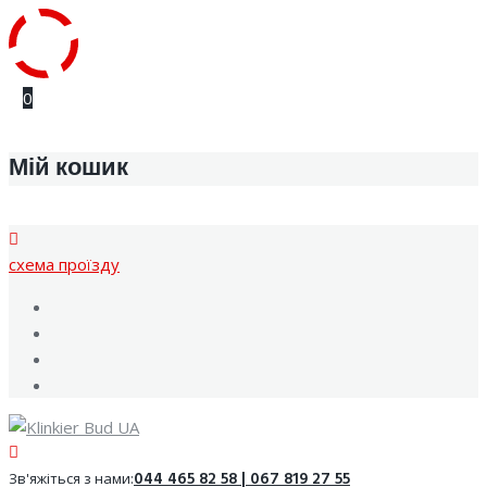
Skip
0
to
content
Мій кошик
cхема проїзду
Facebook
Youtube
Instagram
Google
044 465 82 58 | 067 819 27 55
Зв'яжіться з нами: