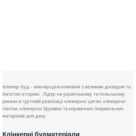
К
К
Клінкер-Буд – міжнародна компанія з великим досвідом та
багатою історією. Лідер на українському та польському
ринках в гуртовій реалізації клінкерної цегли, клінкерної
плитки, клінкерної бруківки та керамічних покрівельних
матеріалів для даху.
Клінкерні будматеріали