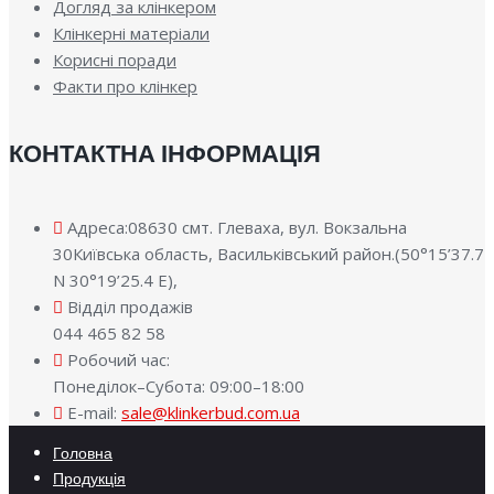
Догляд за клінкером
Клінкерні матеріали
Корисні поради
Факти про клінкер
КОНТАКТНА ІНФОРМАЦІЯ
Адреса:08630 смт. Глеваха, вул. Вокзальна
30Київська область, Васильківський район.(50°15’37.7
N 30°19’25.4 E),
Відділ продажів
044 465 82 58
Робочий час:
Понеділок–Субота: 09:00–18:00
E-mail:
sale@klinkerbud.com.ua
Головна
Продукція