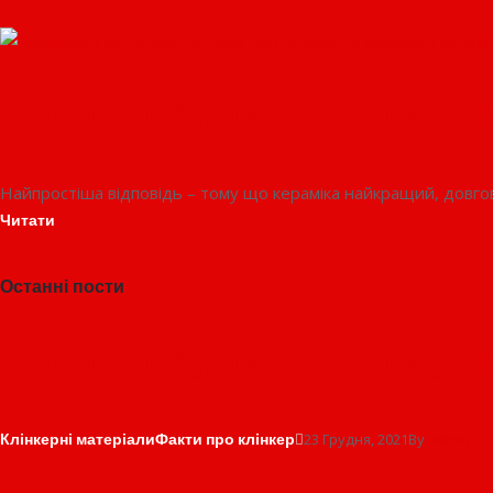
Кераміка в будівництві. Чому ва
Найпростіша відповідь – тому що кераміка найкращий, довго
Читати
Останні пости
Кераміка в будівництві. Чому ва
Клінкерні матеріали
Факти про клінкер
23 Грудня, 2021
By
admin