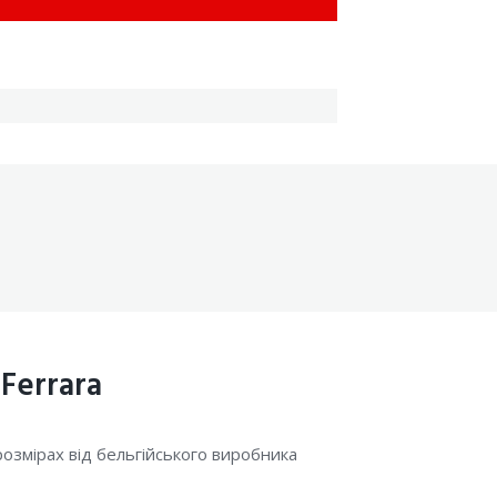
Search
for:
Ferrara
розмірах від бельгійського виробника