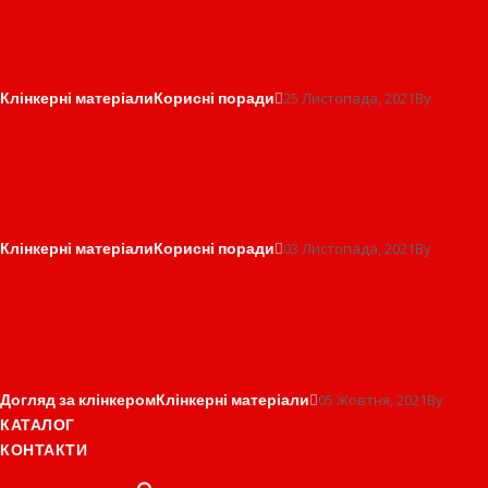
Кладка клінкеру в умовах зими
Клінкерні матеріали
Корисні поради
25 Листопада, 2021
By
admin
Огорожа з клінкеру крок за кро
Клінкерні матеріали
Корисні поради
03 Листопада, 2021
By
admin
Клінкер в саду: стежки, тераси,
Догляд за клінкером
Клінкерні матеріали
05 Жовтня, 2021
By
admin
КАТАЛОГ
КОНТАКТИ