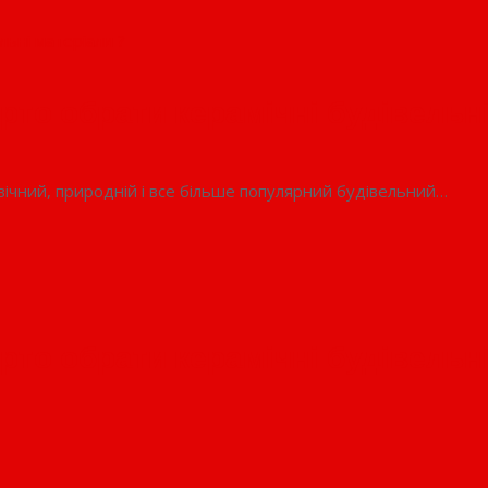
рто обрати керамічні будівельні
вічний, природній і все більше популярний будівельний…
рто обрати керамічні будівельні