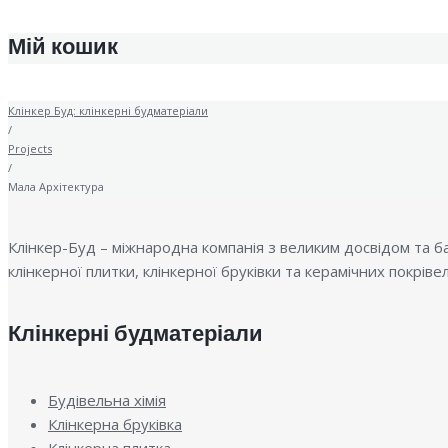
Мій кошик
Клінкер Буд: клінкерні будматеріали
/
Projects
/
Мала Архітектура
Клінкер-Буд – міжнародна компанія з великим досвідом та баг
клінкерної плитки, клінкерної бруківки та керамічних покріве
Клінкерні будматеріали
Будівельна хімія
Клінкерна бруківка
Клінкерна плитка