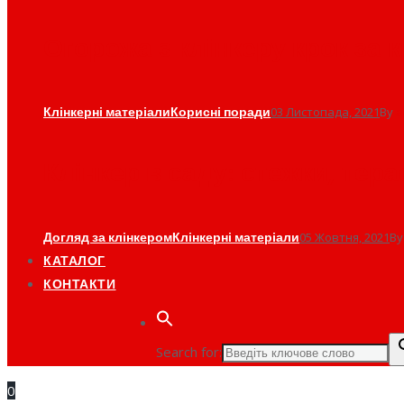
Огорожа з клінкеру крок за 
Клінкерні матеріали
Корисні поради
03 Листопада, 2021
By
a
Клінкер в саду: стежки, тера
Догляд за клінкером
Клінкерні матеріали
05 Жовтня, 2021
B
КАТАЛОГ
КОНТАКТИ
Search for:
0