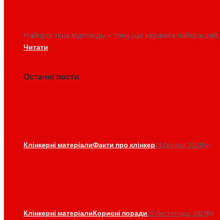
Кераміка в будівництві. Чом
Найпростіша відповідь – тому що кераміка найкращий,
Читати
Останні пости
Кераміка в будівництві. Чом
Клінкерні матеріали
Факти про клінкер
23 Грудня, 2021
By
ad
Кладка клінкеру в умовах з
Клінкерні матеріали
Корисні поради
25 Листопада, 2021
By
a