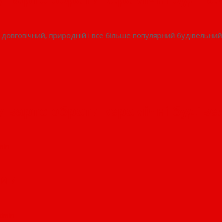
у варто обрати керамічні будіве
 довговічний, природній і все більше популярний будівельни
у варто обрати керамічні будіве
min
ими
dmin