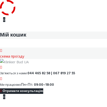
Skip
0
to
content
Мій кошик
cхема проїзду
Facebook
Youtube
Instagram
Google
044 465 82 58 | 067 819 27 55
Зв'яжіться з нами:
Пн–Пт: 09:00–18:00
Ми працюємо
Отримати консультацію
0