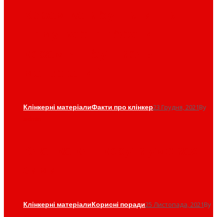
Кераміка в будівництві.
Чому варто обрати
керамічні будівельні
матеріали ?
Клінкерні матеріали
Факти про клінкер
23 Грудня, 2021
By
admin
Кладка клінкеру в умовах
зими
Клінкерні матеріали
Корисні поради
25 Листопада, 2021
By
admin