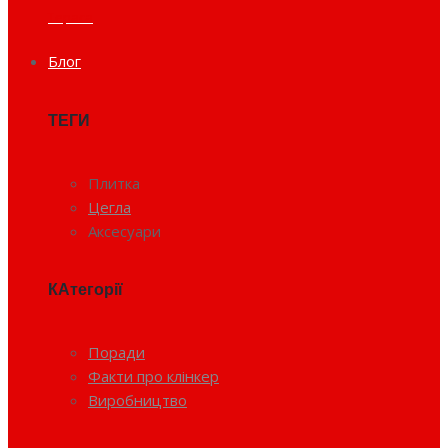
Тераса
Блог
ТЕГИ
Плитка
Цегла
Аксесуари
КАтегорії
Поради
Факти про клінкер
Виробництво