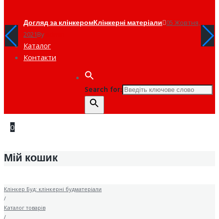
Догляд за клінкером
Клінкерні матеріали
05 Жовтня,
2021
By
admin
Каталог
Контакти
Search for:
0
Мій кошик
Клінкер Буд: клінкерні будматеріали
/
Каталог товарів
/