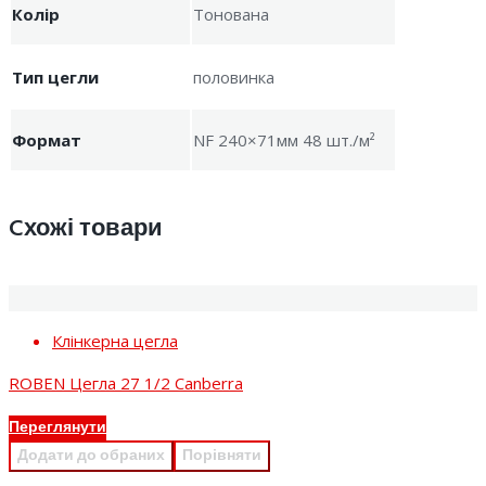
Колір
Тонована
Тип цегли
половинка
Формат
NF 240×71мм 48 шт./м²
Cхожі товари
Клінкерна цегла
ROBEN Цегла 27 1/2 Canberra
Переглянути
Додати до обраних
Порівняти