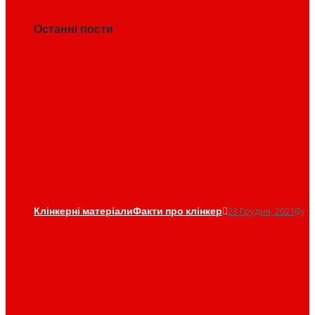
Останні пости
Кераміка в будівництві.
Чому варто обрати
керамічні будівельні
матеріали ?
Клінкерні матеріали
Факти про клінкер
23 Грудня, 2021
By
admin
Кладка клінкеру в умовах
зими