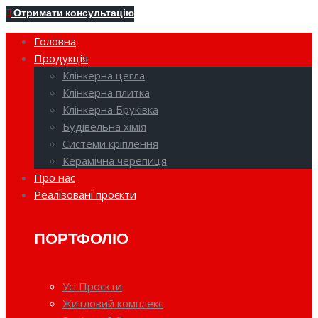
Отримати консультацію
Головна
Продукція
Клінкерна цегла
Клінкерна плитка
Клінкерна Бруківка
Будівельна хімія
Системи кріплення
Керамічна черепиця
Про нас
Реалізовані проєкти
ПОРТФОЛІО
Усі Проєкти
Житловий комплекс