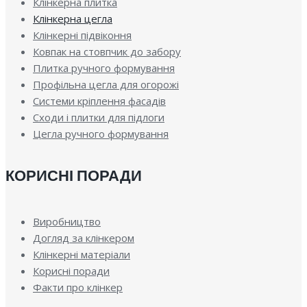
Клінкерна плитка
Клінкерна цегла
Клінкерні підвіконня
Ковпак на стовпчик до забору
Плитка ручного формування
Профільна цегла для огорожі
Системи кріплення фасадів
Сходи і плитки для підлоги
Цегла ручного формування
КОРИСНІ ПОРАДИ
Виробництво
Догляд за клінкером
Клінкерні матеріали
Корисні поради
Факти про клінкер