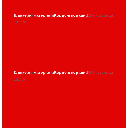
Клінкерні матеріали
Корисні поради
25 Листопада,
2021
By
admin
Огорожа з клінкеру крок за
кроком
Клінкерні матеріали
Корисні поради
03 Листопада,
2021
By
admin
Клінкер в саду: стежки,
тераси, сходи з клінкерної
цегли