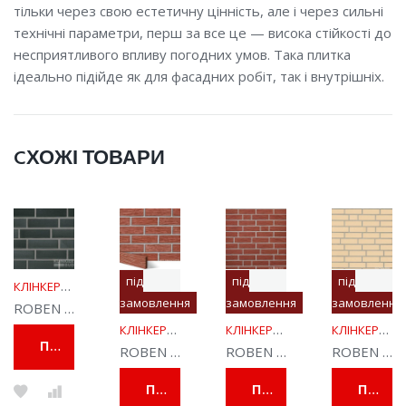
тільки через свою естетичну цінність, але і через сильні
технічні параметри, перш за все це — висока стійкості до
несприятливого впливу погодних умов. Така плитка
ідеально підійде як для фасадних робіт, так і внутрішніх.
CХОЖІ ТОВАРИ
під
під
під
КЛІНКЕРНА ПЛИТКА
замовлення
замовлення
замовлення
ROBEN Плитка кутова Faro чорна NF
КЛІНКЕРНА ПЛИТКА
КЛІНКЕРНА ПЛИТКА
КЛІНКЕРНА ПЛИТКА
ПЕРЕГЛЯНУТИ
ROBEN плитка фасадна 26 I Melbourne рифлена NF
ROBEN плитка фасаднана 26 II Melbourne рифлена NF
ROBEN плитка кутова 38 I Darwin NF
ПЕРЕГЛЯНУТИ
ПЕРЕГЛЯНУТИ
ПЕРЕГЛЯНУТИ