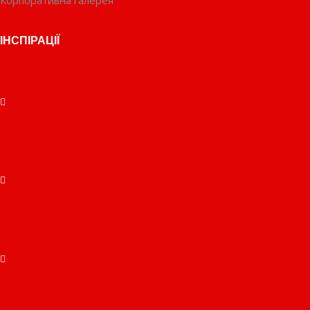
Корпоративна галерея
ІНСПІРАЦІЇ
Готель
Багатоповерхівка
Бізнец Центр