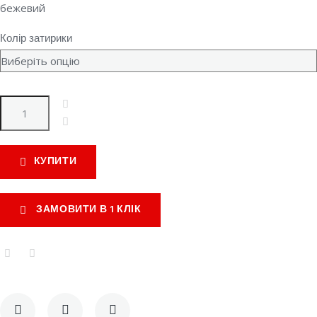
бежевий
Колір затирики
Quantity
КУПИТИ
ЗАМОВИТИ В 1 КЛІК