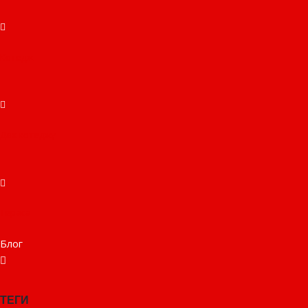
Котедж
Дах котеджу
Тераса
Блог
ТЕГИ