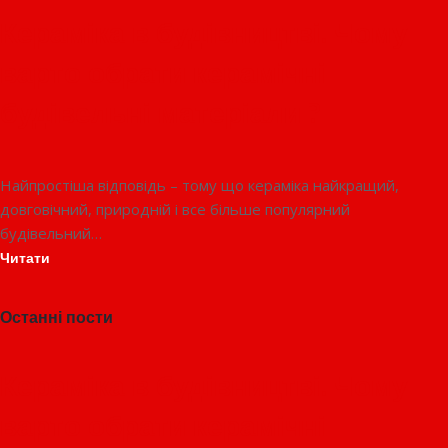
Кераміка в будівництві. Чому
варто обрати керамічні
будівельні матеріали ?
Найпростіша відповідь – тому що кераміка найкращий,
довговічний, природній і все більше популярний
будівельний…
Читати
Останні пости
Кераміка в будівництві. Чому
варто обрати керамічні