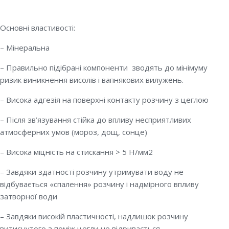
Основні властивості:
– Мінеральна
– Правильно підібрані компоненти зводять до мінімуму
ризик виникнення висолів і вапнякових вилужень.
– Висока адгезія на поверхні контакту розчину з цеглою
– Після зв’язування стійка до впливу несприятливих
атмосферних умов (мороз, дощ, сонце)
– Висока міцність на стискання > 5 Н/мм2
– Завдяки здатності розчину утримувати воду не
відбувається «спалення» розчину і надмірного впливу
затворної води
– Завдяки високій пластичності, надлишок розчину
витиснутого з поміж цегли не відривається.