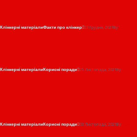
будівельні матеріали ?
Клінкерні матеріали
Факти про клінкер
23 Грудня, 2021
By
admin
Кладка клінкеру в умовах зими
Клінкерні матеріали
Корисні поради
25 Листопада, 2021
By
admin
Огорожа з клінкеру крок за
кроком
Клінкерні матеріали
Корисні поради
03 Листопада, 2021
By
admin