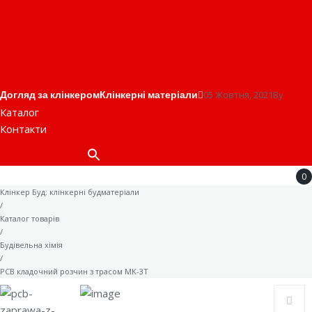
Клінкер в саду: стежки, тераси,
сходи з клінкерної цегли
Догляд за клінкером
Клінкерні матеріали
05 Жовтня, 2021
By
admin
Каталог
Контакти
Search
for:
0
Клінкер Буд: клінкерні будматеріали
/
Каталог товарів
/
Будівельна хімія
/
PCB кладочний розчин з трасом MK-3T