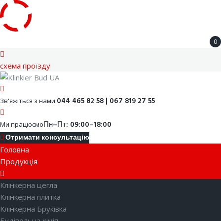
Skip
0
to
content
cхема проїзду
Facebook
Youtube
Instagram
Google
044 465 82 58 | 067 819 27 55
Зв'яжіться з нами:
Пн–Пт: 09:00–18:00
Ми працюємо
Отримати консультацію
Головна
Продукція
Клінкерна цегла
Клінкерна плитка
Клінкерна Бруківка
Будівельна хімія