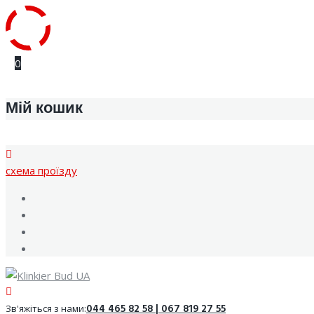
Skip
0
to
content
Мій кошик
cхема проїзду
Facebook
Youtube
Instagram
Google
044 465 82 58 | 067 819 27 55
Зв'яжіться з нами: