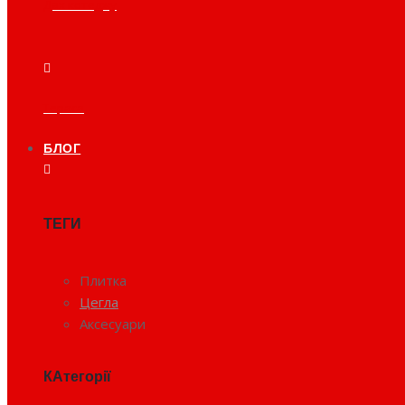
Дах котеджу
Тераса
БЛОГ
ТЕГИ
Плитка
Цегла
Аксесуари
КАтегорії