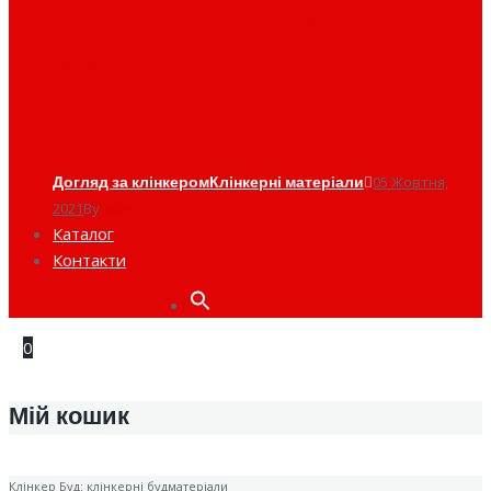
Клінкер в саду: стежки,
тераси, сходи з клінкерної
цегли
Догляд за клінкером
Клінкерні матеріали
05 Жовтня,
2021
By
admin
Каталог
Контакти
Search
for:
0
Мій кошик
Клінкер Буд: клінкерні будматеріали