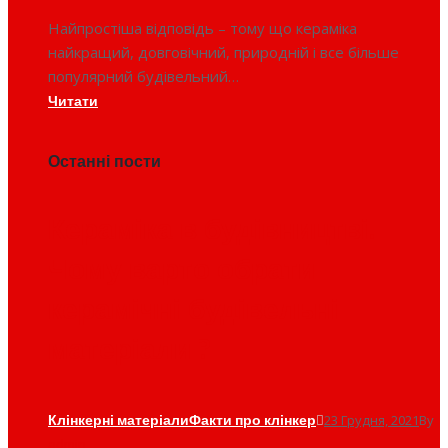
Найпростіша відповідь – тому що кераміка
найкращий, довговічний, природній і все більше
популярний будівельний…
Читати
Останні пости
Кераміка в будівництві.
Чому варто обрати
керамічні будівельні
матеріали ?
Клінкерні матеріали
Факти про клінкер
23 Грудня, 2021
By
admin