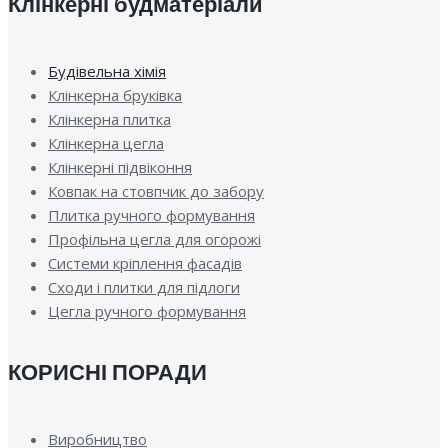
Клінкерні будматеріали
Будівельна хімія
Клінкерна бруківка
Клінкерна плитка
Клінкерна цегла
Клінкерні підвіконня
Ковпак на стовпчик до забору
Плитка ручного формування
Профільна цегла для огорожі
Системи кріплення фасадів
Сходи і плитки для підлоги
Цегла ручного формування
КОРИСНІ ПОРАДИ
Виробництво