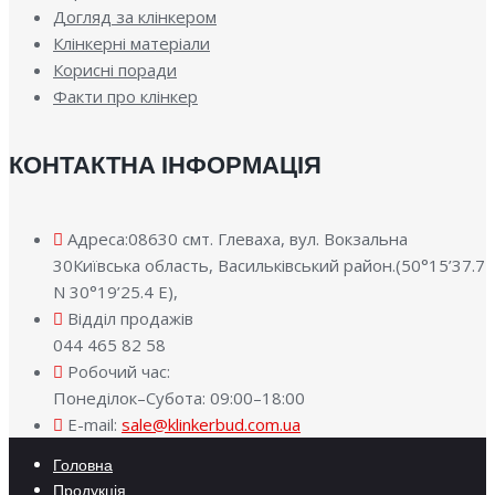
Догляд за клінкером
Клінкерні матеріали
Корисні поради
Факти про клінкер
КОНТАКТНА ІНФОРМАЦІЯ
Адреса:08630 смт. Глеваха, вул. Вокзальна
30Київська область, Васильківський район.(50°15’37.7
N 30°19’25.4 E),
Відділ продажів
044 465 82 58
Робочий час:
Понеділок–Субота: 09:00–18:00
E-mail:
sale@klinkerbud.com.ua
Головна
Продукція