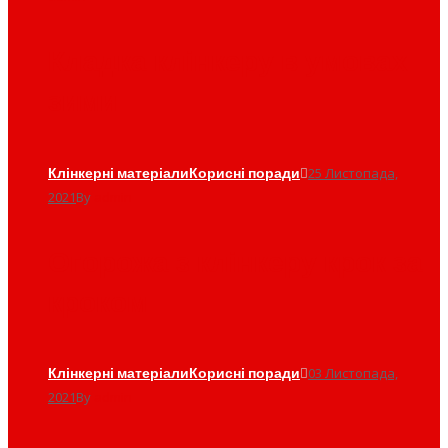
Кладка клінкеру в умовах
зими
Клінкерні матеріали
Корисні поради
25 Листопада,
2021
By
admin
Огорожа з клінкеру крок за
кроком
Клінкерні матеріали
Корисні поради
03 Листопада,
2021
By
admin