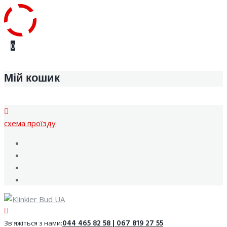
Skip
0
to
content
Мій кошик
cхема проїзду
Facebook
Youtube
Instagram
Google
044 465 82 58 | 067 819 27 55
Зв'яжіться з нами: