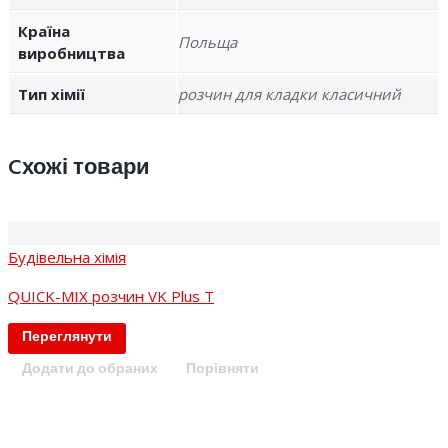
Країна
Польща
виробництва
Тип хімії
розчин для кладки класичний
Cхожі товари
Будівельна хімія
QUICK-MIX розчин VK Plus T
Переглянути
Додати до обраних
Порівняти