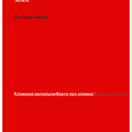
Читати
Останні пости
Кераміка в будівництві.
Чому варто обрати
керамічні будівельні
матеріали ?
Клінкерні матеріали
Факти про клінкер
23 Грудня, 2021
By
admin
Кладка клінкеру в умовах