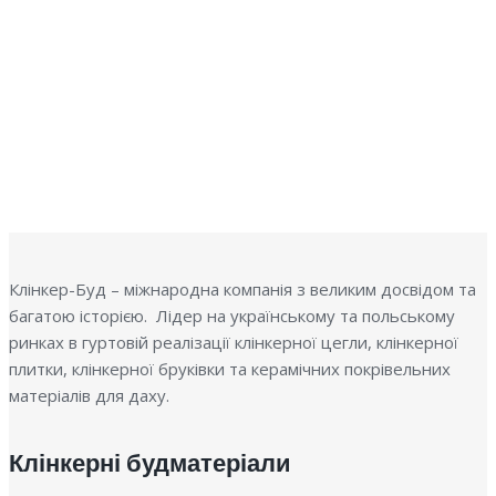
К
К
Клінкер-Буд – міжнародна компанія з великим досвідом та
багатою історією. Лідер на українському та польському
ринках в гуртовій реалізації клінкерної цегли, клінкерної
плитки, клінкерної бруківки та керамічних покрівельних
матеріалів для даху.
Клінкерні будматеріали