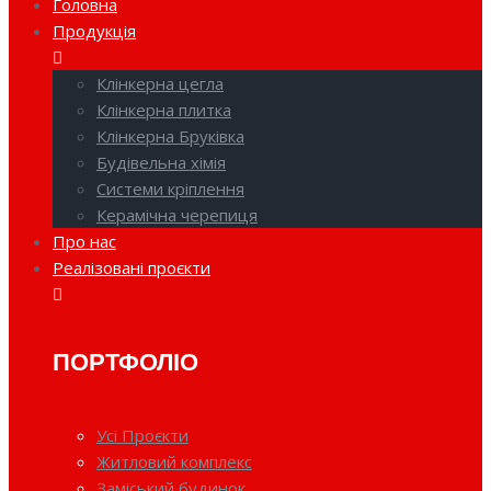
Головна
Продукція
Клінкерна цегла
Клінкерна плитка
Клінкерна Бруківка
Будівельна хімія
Системи кріплення
Керамічна черепиця
Про нас
Реалізовані проєкти
ПОРТФОЛІО
Усі Проєкти
Житловий комплекс
Заміський будинок