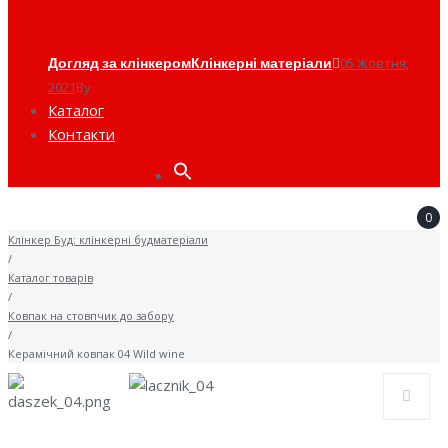
Догляд за клінкером
Клінкерні матеріали
05 Жовтня,
2021
By
admin
Каталог
Контакти
Search
for:
0
Клінкер Буд: клінкерні будматеріали
/
Каталог товарів
/
Ковпак на стовпчик до забору
/
Керамічний ковпак 04 Wild wine