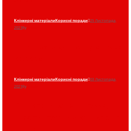
зими
Клінкерні матеріали
Корисні поради
25 Листопада,
2021
By
admin
Огорожа з клінкеру крок за
кроком
Клінкерні матеріали
Корисні поради
03 Листопада,
2021
By
admin
Клінкер в саду: стежки,
тераси, сходи з клінкерної
цегли