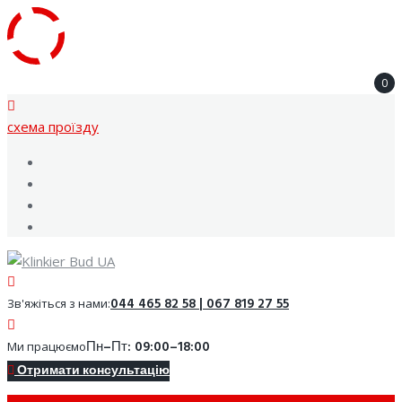
Skip
0
to
content
cхема проїзду
Facebook
Youtube
Instagram
Google
044 465 82 58 | 067 819 27 55
Зв'яжіться з нами:
Пн–Пт: 09:00–18:00
Ми працюємо
Отримати консультацію