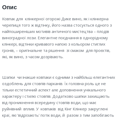
Опис
Ковпак для клінкерної огорожі Дике вино, як і клінкерна
черепиця того ж відтінку, його назва стосується одного з
найпоширеніших мотивів античного мистецтва – плодів
виноградної лози.
Елегантне поєднання в однорідному
клінкері, відтінки кривавого напою з кольором стиглих
гронів, – оригінальне та рішення зі смаком для проєктів,
які, як вино, з часом дозрівають.
Шапки чи інакше ковпаки є одними з найбільш елегантних
оздоблень для стовпів парканів. Їх головна роль це не
тільки естетичний аспект але доповнення унікального
характеру і стилю стовпів. Додатково шапки захищають
від проникнення всередину стовпів води, що має
руйнівний вплив. У ковпаків від Кінг Клінкер закруглені
краї, які ‘відрізають’ потік води, й разом з тим запобігають