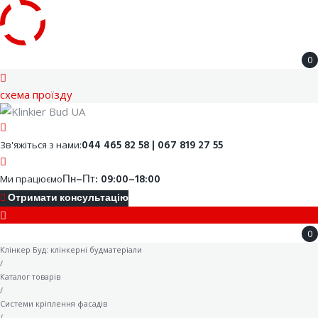
Skip
0
to
content
cхема проїзду
Facebook
Youtube
Instagram
Google
044 465 82 58 | 067 819 27 55
Зв'яжіться з нами:
Пн–Пт: 09:00–18:00
Ми працюємо
Отримати консультацію
0
Клінкер Буд: клінкерні будматеріали
/
Каталог товарів
/
Системи кріплення фасадів
/