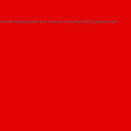
рто обрати керамічні будівельні
вічний, природній і все більше популярний будівельний…
рто обрати керамічні будівельні