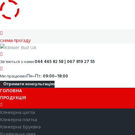
Skip
to
content
cхема проїзду
Facebook
Youtube
Instagram
Google
044 465 82 58 | 067 819 27 55
Зв'яжіться з нами:
Пн–Пт: 09:00–18:00
Ми працюємо
Отримати консультацію
ГОЛОВНА
ПРОДУКЦІЯ
Клінкерна цегла
Клінкерна плитка
Клінкерна Бруківка
Будівельна хімія