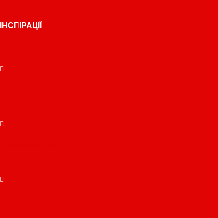
ІНСПІРАЦІЇ
Готель
Багатоповерхівка
Бізнец Центр