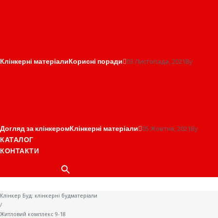
Огорожа з клінкеру крок за кро
Клінкерні матеріали
Корисні поради
03 Листопада, 2021
By
admin
Клінкер в саду: стежки, тераси,
Догляд за клінкером
Клінкерні матеріали
05 Жовтня, 2021
By
admin
КАТАЛОГ
КОНТАКТИ
Клінкер Буд: клінкерні будматеріали
/
Житловий комплекс 9-18