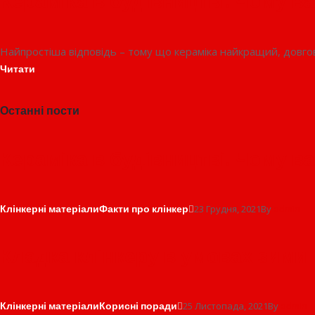
Кераміка в будівництві. Чому ва
Найпростіша відповідь – тому що кераміка найкращий, довго
Читати
Останні пости
Кераміка в будівництві. Чому ва
Клінкерні матеріали
Факти про клінкер
23 Грудня, 2021
By
admin
Кладка клінкеру в умовах зими
Клінкерні матеріали
Корисні поради
25 Листопада, 2021
By
admin