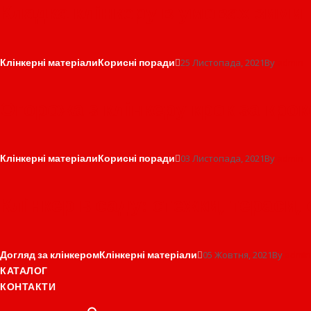
Кладка клінкеру в умовах зими
Клінкерні матеріали
Корисні поради
25 Листопада, 2021
By
admin
Огорожа з клінкеру крок за кро
Клінкерні матеріали
Корисні поради
03 Листопада, 2021
By
admin
Клінкер в саду: стежки, тераси,
Догляд за клінкером
Клінкерні матеріали
05 Жовтня, 2021
By
admin
КАТАЛОГ
КОНТАКТИ