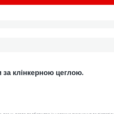
и за клінкерною цеглою.
и, все ж варто подбати про їх належне виконання та відпові