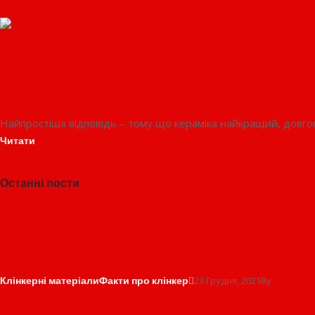
Кераміка в будівництві. Чому ва
Найпростіша відповідь – тому що кераміка найкращий, довго
Читати
Останні пости
Кераміка в будівництві. Чому ва
Клінкерні матеріали
Факти про клінкер
23 Грудня, 2021
By
admin