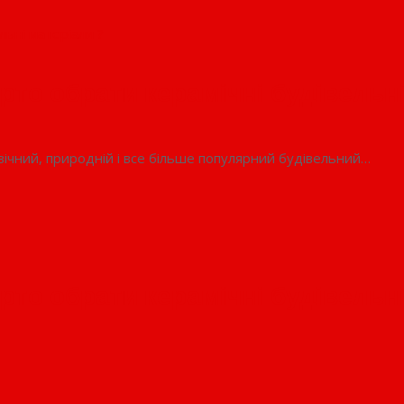
рто обрати керамічні будівельні
вічний, природній і все більше популярний будівельний…
рто обрати керамічні будівельні