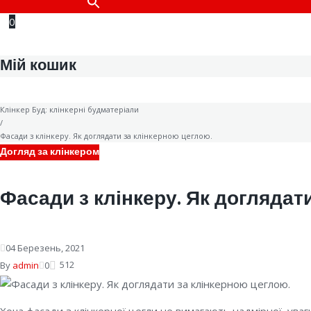
0
Мій кошик
Клінкер Буд: клінкерні будматеріали
/
Фасади з клінкеру. Як доглядати за клінкерною цеглою.
Догляд за клінкером
Фасади з клінкеру. Як доглядат
04
Березень
, 2021
512
By
admin
0
Хоча фасади з клінкерної цегли не вимагають надмірної уваг